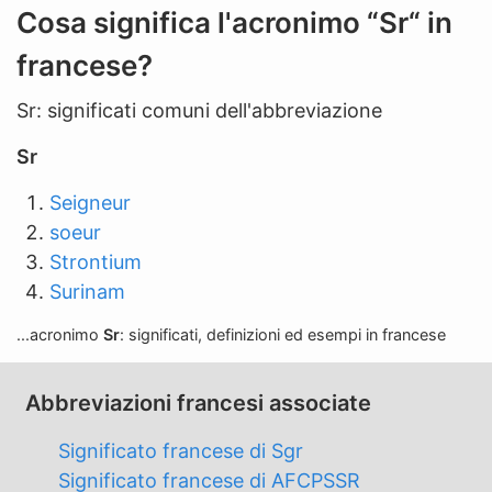
n
Cosa significa l'acronimo “Sr“ in
'
francese?
a
b
Sr: significati comuni dell'abbreviazione
b
r
Sr
e
Seigneur
v
soeur
i
Strontium
a
Surinam
z
i
...acronimo
Sr
: significati, definizioni ed esempi in francese
o
n
Abbreviazioni francesi associate
e
Significato francese di Sgr
Significato francese di AFCPSSR