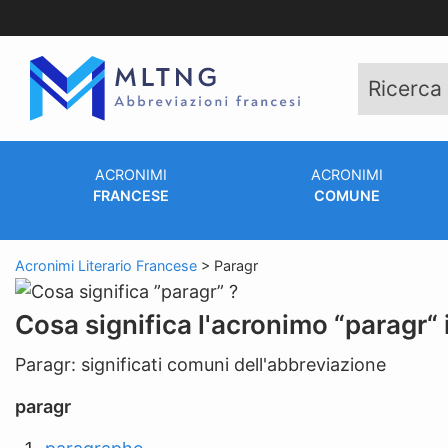
ACRONIMI
ACRONIMI
FRANCESE
COMUNE
Acronimi Literario Francese
>
Paragr
Cosa significa l'acronimo “paragr“
Paragr: significati comuni dell'abbreviazione
paragr