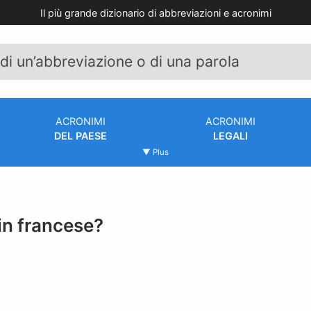
Il più grande dizionario di abbreviazioni e acronimi
ACRONIMI
ACRONIMI
DEL PAESE
LEGALI
▼ Plus
 in francese?