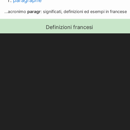
paragraphe
...acronimo
paragr
: significati, definizioni ed esempi in francese
Definizioni francesi