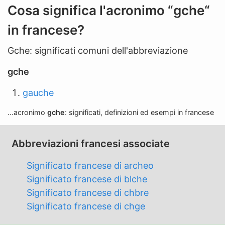
n
Cosa significa l'acronimo “gche“
'
in francese?
a
b
Gche: significati comuni dell'abbreviazione
b
r
gche
e
gauche
v
i
...acronimo
gche
: significati, definizioni ed esempi in francese
a
z
Abbreviazioni francesi associate
i
o
Significato francese di archeo
n
Significato francese di blche
e
Significato francese di chbre
Significato francese di chge