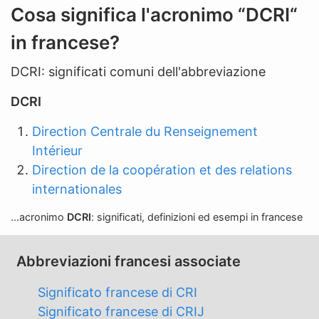
n
Cosa significa l'acronimo “DCRI“
'
in francese?
a
b
DCRI: significati comuni dell'abbreviazione
b
r
DCRI
e
Direction Centrale du Renseignement
v
Intérieur
i
Direction de la coopération et des relations
a
internationales
z
i
...acronimo
DCRI
: significati, definizioni ed esempi in francese
o
n
Abbreviazioni francesi associate
e
Significato francese di CRI
Significato francese di CRIJ