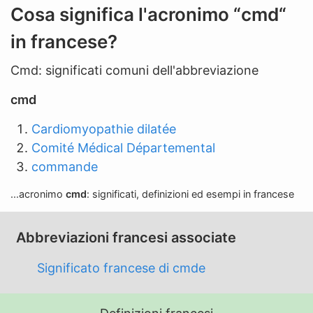
n
Cosa significa l'acronimo “cmd“
'
in francese?
a
b
Cmd: significati comuni dell'abbreviazione
b
r
cmd
e
Cardiomyopathie dilatée
v
Comité Médical Départemental
i
commande
a
z
...acronimo
cmd
: significati, definizioni ed esempi in francese
i
o
Abbreviazioni francesi associate
n
e
Significato francese di cmde