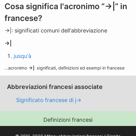
n
Cosa significa l'acronimo “->|“ in
'
francese?
a
b
->|: significati comuni dell'abbreviazione
b
r
->|
e
jusqu'à
v
i
...acronimo
->|
: significati, definizioni ed esempi in francese
a
z
Abbreviazioni francesi associate
i
o
Significato francese di j->
n
e
Definizioni francesi