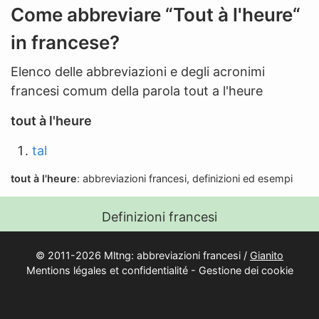
n
Come abbreviare “Tout à l'heure“
'
in francese?
a
b
Elenco delle abbreviazioni e degli acronimi
b
francesi comum della parola tout a l'heure
r
e
tout à l'heure
v
tal
i
a
tout à l'heure
: abbreviazioni francesi, definizioni ed esempi
z
i
Definizioni francesi
o
n
© 2011-2026 Mltng: abbreviazioni francesi /
Gianito
Mentions légales et confidentialité
-
Gestione dei cookie
e