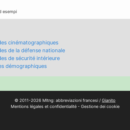
ed esempi
udes cinématographiques
es de la défense nationale
es de sécurité intérieure
udes démographiques
© 2011-2026 Mltng: abbreviazioni francesi /
Gianito
Mentions légales et confidentialité
-
Gestione dei cookie