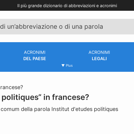
Il più grande dizionario di abbreviazioni e acronimi
ACRONIMI
ACRONIMI
DEL PAESE
LEGALI
▼ Plus
 politiques“ in francese?
 comum della parola Institut d'etudes politiques