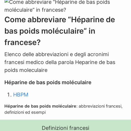
n
'
a
Come abbreviare “Héparine de
b
bas poids moléculaire“ in
b
r
francese?
e
Elenco delle abbreviazioni e degli acronimi
v
francesi medico della parola Heparine de bas
i
poids moleculaire
a
z
Héparine de bas poids moléculaire
i
HBPM
o
n
Héparine de bas poids moléculaire
: abbreviazioni francesi,
e
definizioni ed esempi
Definizioni francesi