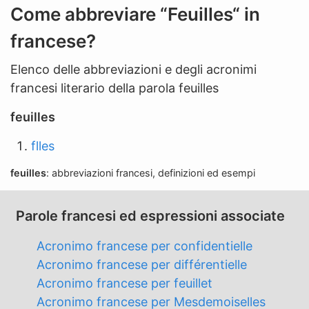
n
Come abbreviare “Feuilles“ in
'
francese?
a
b
Elenco delle abbreviazioni e degli acronimi
b
francesi literario della parola feuilles
r
e
feuilles
v
flles
i
a
feuilles
: abbreviazioni francesi, definizioni ed esempi
z
i
Parole francesi ed espressioni associate
o
n
Acronimo francese per confidentielle
e
Acronimo francese per différentielle
Acronimo francese per feuillet
Acronimo francese per Mesdemoiselles