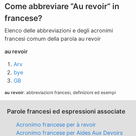
n
Come abbreviare “Au revoir“ in
'
francese?
a
b
Elenco delle abbreviazioni e degli acronimi
b
francesi comum della parola au revoir
r
e
au revoir
v
Arv
i
bye
a
GB
z
i
au revoir
: abbreviazioni francesi, definizioni ed esempi
o
n
Parole francesi ed espressioni associate
e
Acronimo francese per à revoir
Acronimo francese per Aides Aux Devoirs